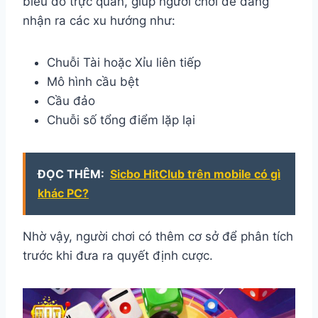
biểu đồ trực quan, giúp người chơi dễ dàng
nhận ra các xu hướng như:
Chuỗi Tài hoặc Xỉu liên tiếp
Mô hình cầu bệt
Cầu đảo
Chuỗi số tổng điểm lặp lại
ĐỌC THÊM:
Sicbo HitClub trên mobile có gì
khác PC?
Nhờ vậy, người chơi có thêm cơ sở để phân tích
trước khi đưa ra quyết định cược.