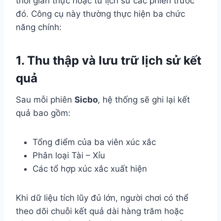
thời gian thực hoặc từ lịch sử các phiên trước
đó. Công cụ này thường thực hiện ba chức
năng chính:
1. Thu thập và lưu trữ lịch sử kết
quả
Sau mỗi phiên
Sicbo
, hệ thống sẽ ghi lại kết
quả bao gồm:
Tổng điểm của ba viên xúc xắc
Phân loại Tài – Xỉu
Các tổ hợp xúc xắc xuất hiện
Khi dữ liệu tích lũy đủ lớn, người chơi có thể
theo dõi chuỗi kết quả dài hàng trăm hoặc