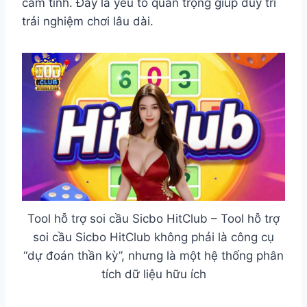
cảm tính. Đây là yếu tố quan trọng giúp duy trì
trải nghiệm chơi lâu dài.
Tool hỗ trợ soi cầu Sicbo HitClub – Tool hỗ trợ
soi cầu Sicbo HitClub không phải là công cụ
“dự đoán thần kỳ”, nhưng là một hệ thống phân
tích dữ liệu hữu ích