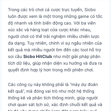
Trong các trò chơi cá cược trực tuyến, Sicbo
luôn được xem là một trong những game có tốc
độ nhanh và tính biến động cao. Với ba viên
xúc xắc và hàng loạt cửa cược khác nhau,
người chơi có thể trải nghiệm nhiều chiến lược
đa dạng. Tuy nhiên, chính vì sự ngẫu nhiên của
kết quả mà nhiều người tìm đến các tool hỗ trợ
soi cầu
Sicbo HitClub
như một giải pháp phân
tích dữ liệu, giúp nhận diện xu hướng và đưa ra
quyết định hợp lý hơn trong mỗi phiên chơi.
Các công cụ này không phải là “máy dự đoán
kết quả”, mà đóng vai trò như một hệ thống
thống kê và phân tích thông minh, giúp người
chơi quan sát lịch sử, xác định chuỗi kết quả và