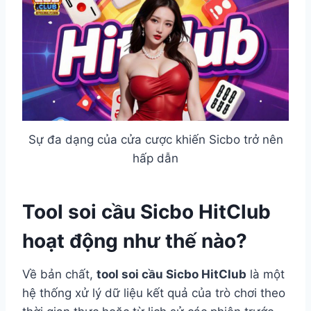
Sự đa dạng của cửa cược khiến Sicbo trở nên
hấp dẫn
Tool soi cầu Sicbo HitClub
hoạt động như thế nào?
Về bản chất,
tool soi cầu Sicbo HitClub
là một
hệ thống xử lý dữ liệu kết quả của trò chơi theo