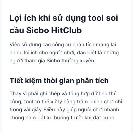
Lợi ích khi sử dụng tool soi
cầu Sicbo HitClub
Việc sử dụng các công cụ phân tích mang lại
nhiều lợi ích cho người chơi, đặc biệt là những
người tham gia Sicbo thường xuyên.
Tiết kiệm thời gian phân tích
Thay vì phải ghi chép và tổng hợp dữ liệu thủ
công, tool có thể xử lý hàng trăm phiên chơi chỉ
trong vài giây. Điều này giúp người chơi nhanh
chóng nắm bắt xu hướng trước khi đặt cược.