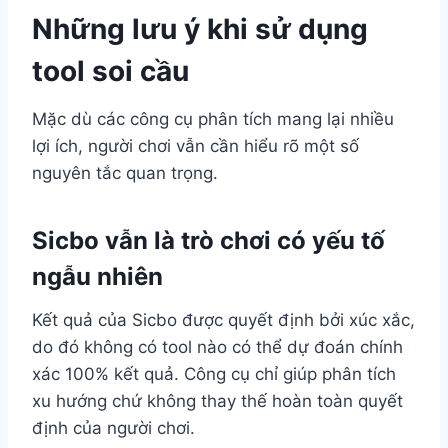
Những lưu ý khi sử dụng
tool soi cầu
Mặc dù các công cụ phân tích mang lại nhiều
lợi ích, người chơi vẫn cần hiểu rõ một số
nguyên tắc quan trọng.
Sicbo vẫn là trò chơi có yếu tố
ngẫu nhiên
Kết quả của Sicbo được quyết định bởi xúc xắc,
do đó không có tool nào có thể dự đoán chính
xác 100% kết quả. Công cụ chỉ giúp phân tích
xu hướng chứ không thay thế hoàn toàn quyết
định của người chơi.