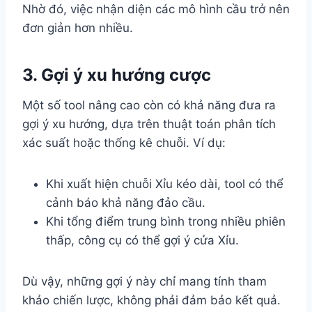
Nhờ đó, việc nhận diện các mô hình cầu trở nên
đơn giản hơn nhiều.
3. Gợi ý xu hướng cược
Một số tool nâng cao còn có khả năng đưa ra
gợi ý xu hướng, dựa trên thuật toán phân tích
xác suất hoặc thống kê chuỗi. Ví dụ:
Khi xuất hiện chuỗi Xỉu kéo dài, tool có thể
cảnh báo khả năng đảo cầu.
Khi tổng điểm trung bình trong nhiều phiên
thấp, công cụ có thể gợi ý cửa Xỉu.
Dù vậy, những gợi ý này chỉ mang tính tham
khảo chiến lược, không phải đảm bảo kết quả.