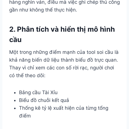
hàng nghìn ván, điều mà việc ghi chép thủ công
gần như không thể thực hiện.
2. Phân tích và hiển thị mô hình
cầu
Một trong những điểm mạnh của tool soi cầu là
khả năng biến dữ liệu thành biểu đồ trực quan.
Thay vì chỉ xem các con số rời rạc, người chơi
có thể theo dõi:
Bảng cầu Tài Xỉu
Biểu đồ chuỗi kết quả
Thống kê tỷ lệ xuất hiện của từng tổng
điểm