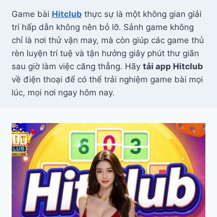
Game bài
Hitclub
thực sự là một không gian giải
trí hấp dẫn không nên bỏ lỡ. Sảnh game không
chỉ là nơi thử vận may, mà còn giúp các game thủ
rèn luyện trí tuệ và tận hưởng giây phút thư giãn
sau giờ làm việc căng thẳng. Hãy
tải app Hitclub
về điện thoại để có thể trải nghiệm game bài mọi
lúc, mọi nơi ngay hôm nay.