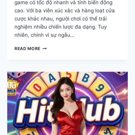
game có tốc độ nhanh và tính biến động
cao. Với ba viên xúc xắc và hàng loạt cửa
cược khác nhau, người chơi có thể trải
nghiệm nhiều chiến lược đa dạng. Tuy
nhiên, chính vì sự ngẫu…
TOOL
READ MORE
HỖ
TRỢ
SOI
CẦU
SICBO
HITCLUB
–
GIẢI
PHÁP
PHÂN
TÍCH
DỮ
LIỆU