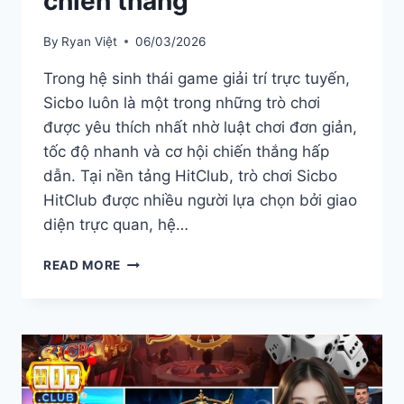
chiến thắng
By
Ryan Việt
06/03/2026
Trong hệ sinh thái game giải trí trực tuyến,
Sicbo luôn là một trong những trò chơi
được yêu thích nhất nhờ luật chơi đơn giản,
tốc độ nhanh và cơ hội chiến thắng hấp
dẫn. Tại nền tảng HitClub, trò chơi Sicbo
HitClub được nhiều người lựa chọn bởi giao
diện trực quan, hệ…
TOP
READ MORE
LỖI
THƯỜNG
GẶP
KHI
CHƠI
SICBO
HITCLUB