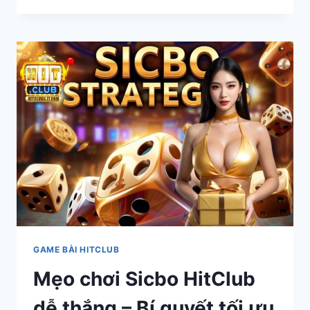
XÁC
SUẤT
SICBO
TẠI
HITCLUB
GAME BÀI HITCLUB
Mẹo chơi Sicbo HitClub
dễ thắng – Bí quyết tối ưu