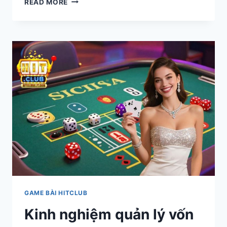
READ MORE
HITCLUB
TRÊN
MOBILE
CÓ
GÌ
KHÁC
PC?
GAME BÀI HITCLUB
Kinh nghiệm quản lý vốn