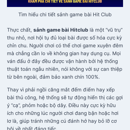
Tìm hiểu chi tiết sảnh game bài Hit Club
Thực chất,
sảnh game bài Hitclub
là một “vũ trụ”
thu nhỏ, nơi hội tụ đủ loại bài được số hóa cực kỳ
chỉn chu. Người chơi có thể chơi game xuyên đêm
mà chẳng cần lo về không gian hay dụng cụ. Mọi
ván đấu ở đây đều được vận hành bởi hệ thống
thuật toán ngẫu nhiên, nói không với sự can thiệp
từ bên ngoài, đảm bảo xanh chín 100%.
Thay vì phải ngồi căng mắt đếm điểm hay xếp
bài thủ công, hệ thống sẽ tự động hiển thị các gợi
ý “cạ”, phỏm hoặc bộ dây. Điều này cực kỳ hữu
ích cho những lúc người chơi đang bận hoặc hơi
lơ là, giúp tránh những cú đánh hớ hay bỏ lỡ cơ
hội về nhất đáng tiếc,