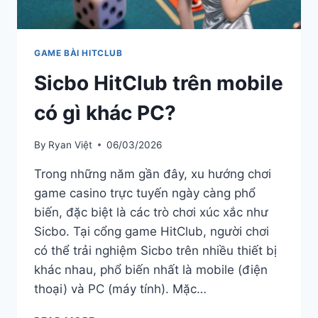
ĐỂ
TĂNG
CƠ
HỘI
GAME BÀI HITCLUB
THẮNG
Sicbo HitClub trên mobile
có gì khác PC?
By
Ryan Việt
06/03/2026
Trong những năm gần đây, xu hướng chơi
game casino trực tuyến ngày càng phổ
biến, đặc biệt là các trò chơi xúc xắc như
Sicbo. Tại cổng game HitClub, người chơi
có thể trải nghiệm Sicbo trên nhiều thiết bị
khác nhau, phổ biến nhất là mobile (điện
thoại) và PC (máy tính). Mặc…
SICBO