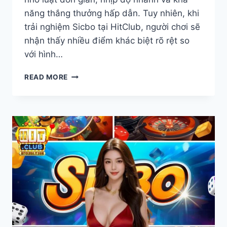
năng thắng thưởng hấp dẫn. Tuy nhiên, khi
trải nghiệm Sicbo tại HitClub, người chơi sẽ
nhận thấy nhiều điểm khác biệt rõ rệt so
với hình…
SO
READ MORE
SÁNH
SICBO
HITCLUB
VỚI
TÀI
XỈU
TRUYỀN
THỐNG