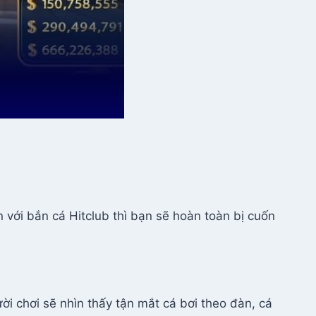
 với bắn cá Hitclub thì bạn sẽ hoàn toàn bị cuốn
i chơi sẽ nhìn thấy tận mắt cá bơi theo đàn, cá