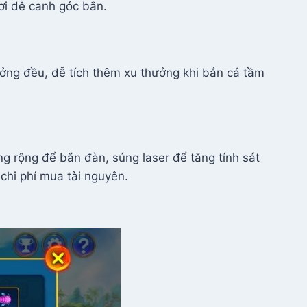
hơi dễ canh góc bắn.
ưởng đều, dễ tích thêm xu thưởng khi bắn cá tầm
g rộng để bắn đàn, súng laser để tăng tính sát
 chi phí mua tài nguyên.