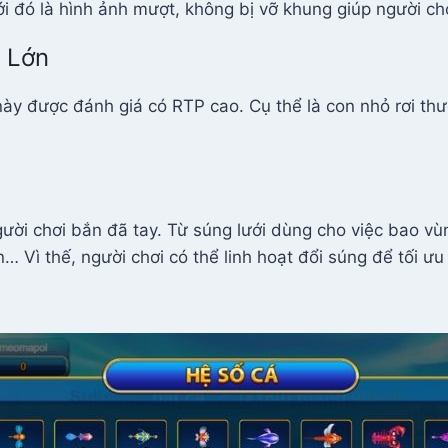
ới đó là hình ảnh mượt, không bị vỡ khung giúp người c
 Lớn
này được đánh giá có RTP cao. Cụ thể là con nhỏ rơi th
ời chơi bắn đã tay. Từ súng lưới dùng cho việc bao vùn
… Vì thế, người chơi có thể linh hoạt đổi súng để tối ưu