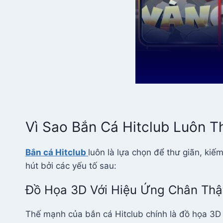
Vì Sao Bắn Cá Hitclub Luôn T
Bắn cá Hitclub
luôn là lựa chọn để thư giãn, kiế
hút bởi các yếu tố sau:
Đồ Họa 3D Với Hiệu Ứng Chân Thậ
Thế mạnh của bắn cá Hitclub chính là đồ họa 3D s