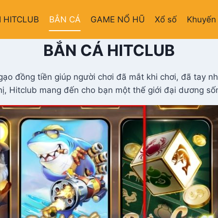
I HITCLUB
BẮN CÁ
GAME NỔ HŨ
Xổ số
Khuyến
BẮN CÁ HITCLUB
gạo đồng tiền giúp người chơi đã mắt khi chơi, đã tay n
hị, Hitclub mang đến cho bạn một thế giới đại dương s