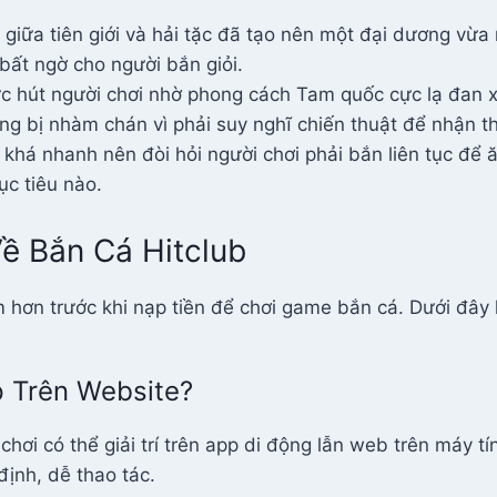
 giữa tiên giới và hải tặc đã tạo nên một đại dương vừa
bất ngờ cho người bắn giỏi.
c hút người chơi nhờ phong cách Tam quốc cực lạ đan x
ng bị nhàm chán vì phải suy nghĩ chiến thuật để nhận th
y khá nhanh nên đòi hỏi người chơi phải bắn liên tục để
ục tiêu nào.
ề Bắn Cá Hitclub
 hơn trước khi nạp tiền để chơi game bắn cá. Dưới đây 
p Trên Website?
chơi có thể giải trí trên app di động lẫn web trên máy 
định, dễ thao tác.